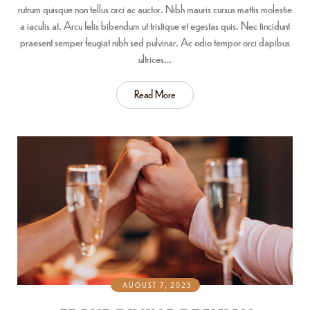
rutrum quisque non tellus orci ac auctor. Nibh mauris cursus mattis molestie
a iaculis at. Arcu felis bibendum ut tristique et egestas quis. Nec tincidunt
praesent semper feugiat nibh sed pulvinar. Ac odio tempor orci dapibus
ultrices…
Read More
AUGUST 7, 2023