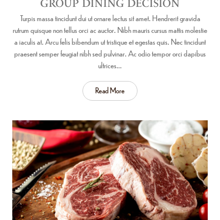
GROUP DINING DECISION
Turpis massa tincidunt dui ut ornare lectus sit amet. Hendrerit gravida
rutrum quisque non tellus orci ac auctor. Nibh mauris cursus mattis molestie
a iaculis at. Arcu felis bibendum ut tristique et egestas quis. Nec tincidunt
praesent semper feugiat nibh sed pulvinar. Ac odio tempor orci dapibus
ultrices…
Read More