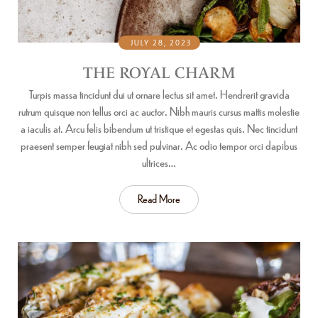
JULY 28, 2023
THE ROYAL CHARM
Turpis massa tincidunt dui ut ornare lectus sit amet. Hendrerit gravida
rutrum quisque non tellus orci ac auctor. Nibh mauris cursus mattis molestie
a iaculis at. Arcu felis bibendum ut tristique et egestas quis. Nec tincidunt
praesent semper feugiat nibh sed pulvinar. Ac odio tempor orci dapibus
ultrices…
Read More