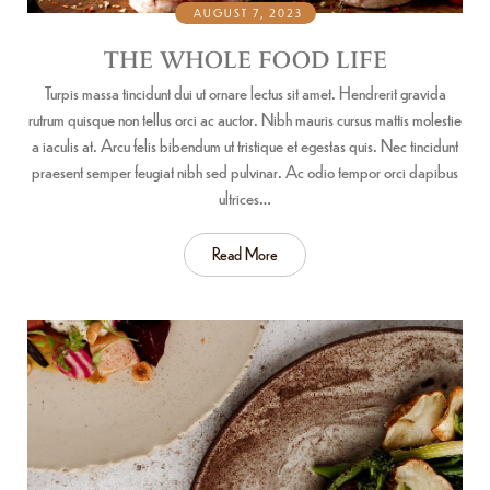
AUGUST 7, 2023
THE WHOLE FOOD LIFE
Turpis massa tincidunt dui ut ornare lectus sit amet. Hendrerit gravida
rutrum quisque non tellus orci ac auctor. Nibh mauris cursus mattis molestie
a iaculis at. Arcu felis bibendum ut tristique et egestas quis. Nec tincidunt
praesent semper feugiat nibh sed pulvinar. Ac odio tempor orci dapibus
ultrices…
Read More