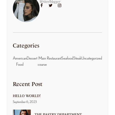
Writer/blogger
Categories
American
Dessert
Main
Restaurant
Seafood
Steak
Uncategorized
Food
course
Recent Post
HELLO WORLD!
September 6, 2023
THE PASTRY DEPARTMENT