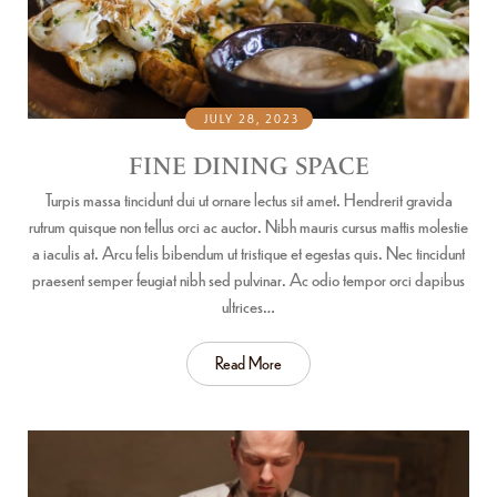
JULY 28, 2023
FINE DINING SPACE
Turpis massa tincidunt dui ut ornare lectus sit amet. Hendrerit gravida
rutrum quisque non tellus orci ac auctor. Nibh mauris cursus mattis molestie
a iaculis at. Arcu felis bibendum ut tristique et egestas quis. Nec tincidunt
praesent semper feugiat nibh sed pulvinar. Ac odio tempor orci dapibus
ultrices…
Read More