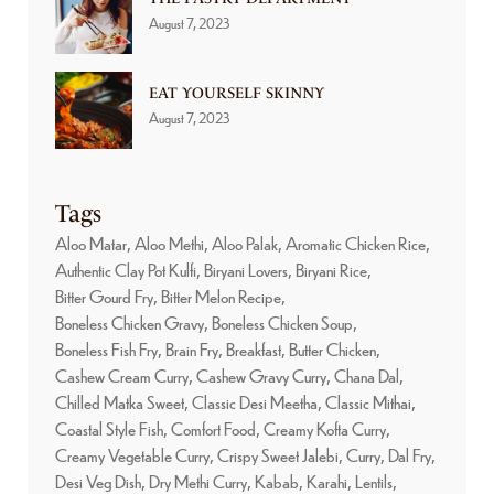
August 7, 2023
EAT YOURSELF SKINNY
August 7, 2023
Tags
Aloo Matar
Aloo Methi
Aloo Palak
Aromatic Chicken Rice
Authentic Clay Pot Kulfi
Biryani Lovers
Biryani Rice
Bitter Gourd Fry
Bitter Melon Recipe
Boneless Chicken Gravy
Boneless Chicken Soup
Boneless Fish Fry
Brain Fry
Breakfast
Butter Chicken
Cashew Cream Curry
Cashew Gravy Curry
Chana Dal
Chilled Matka Sweet
Classic Desi Meetha
Classic Mithai
Coastal Style Fish
Comfort Food
Creamy Kofta Curry
Creamy Vegetable Curry
Crispy Sweet Jalebi
Curry
Dal Fry
Desi Veg Dish
Dry Methi Curry
Kabab
Karahi
Lentils