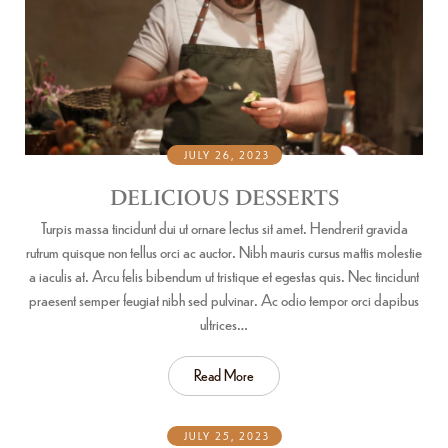
JULY 26, 2023
DELICIOUS DESSERTS
Turpis massa tincidunt dui ut ornare lectus sit amet. Hendrerit gravida
rutrum quisque non tellus orci ac auctor. Nibh mauris cursus mattis molestie
a iaculis at. Arcu felis bibendum ut tristique et egestas quis. Nec tincidunt
praesent semper feugiat nibh sed pulvinar. Ac odio tempor orci dapibus
ultrices…
Read More
JULY 25, 2023